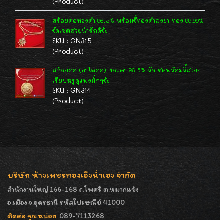
(Product)
สร้อยคอทองคำ 96.5% พร้อมจี้ทองคำลงยา ทอง 99.99%
จัดเซตสวยน่ารักดีจ้ะ
SKU : GN315
(Product)
สร้อยคอ (กำไลคอ) ทองคำ 96.5% จัดเซตพร้อมจี้สวยๆ
เรียบหรูดูแพงมั่กๆจ้ะ
SKU : GN314
(Product)
บริษัท ห้างเพชรทองเอ็งน่ำเฮง จำกัด
สำนักงานใหญ่ 166-168 ถ.โพศรี ต.หมากแข้ง
อ.เมือง จ.อุดรธานี รหัสไปรษณีย์ 41000
ติดต่อ คุณหน่อย
089-7113268