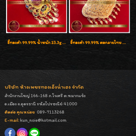
จี้ทองคำ 99.99% น้ำหนัก 23.3g งานทองสุโขทัยลงยา ประดับทับทิมน้ำงาม
จี้ทองคำ 99.99% ตอกลายไทย น้ำหนัก 20.6g ( 1.35 บาททอง ) สวยมากๆค่ะ
บริษัท ห้างเพชรทองเอ็งน่ำเฮง จำกัด
สำนักงานใหญ่ 166-168 ถ.โพศรี ต.หมากแข้ง
อ.เมือง จ.อุดรธานี รหัสไปรษณีย์ 41000
ติดต่อ คุณหน่อย
089-7113268
E-mail:
kun_noie@hotmail.com