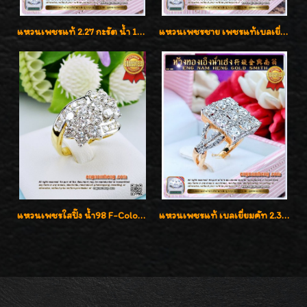
แหวนเพชรแท้ 2.27 กะรัต น้ำ 100% เบลเยี่ยมคัท ลวดลายดอกกุหลาบหรู
แหวนเพชรชาย เพชรแท้เบลเยี่ยมคัท น้ำ100% D-Color/VVS 2.46 กะรัต
แหวนเพชรใสปิ๊ง น้ำ98 F-Color/VVS1 น้ำหนักเพชรรวม 2.56 กะรัต ใส่เต็มนิ้วเพชรเป็นน้ำเป็นเนื้อสวยมากๆค่ะ
แหวนเพชรแท้ เบลเยี่ยมคัท 2.39 กะรัต น้ำ 98 F-Color/VVS ดีไซน์หน้ากว้างหรูเต็มนิ้ว