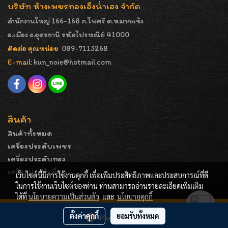
บริษัท ห้างเพชรทองเอ็งน่ำเฮง จำกัด
สำนักงานใหญ่ 166-168 ถ.โพศรี ต.หมากแข้ง
อ.เมือง จ.อุดรธานี รหัสไปรษณีย์ 41000
ติดต่อ คุณหน่อย
089-7113268
E-mail:
kun_noie@hotmail.com
สินค้า
สินค้าทั้งหมด
เครื่องประดับเพชร
เครื่องประดับทอง
เครื่องประดับอื่นๆ
เว็บไซต์นี้มีการใช้งานคุกกี้ เพื่อเพิ่มประสิทธิภาพและประสบการณ์ที่ดี
ในการใช้งานเว็บไซต์ของท่าน ท่านสามารถอ่านรายละเอียดเพิ่มเติม
ได้ที่
นโยบายความเป็นส่วนตัว
และ
นโยบายคุกกี้
COPYRIGHT - ENGNAMHENG | รูปภาพมีลิขสิทธิ์ ห้ามมิให้
ตั้งค่าคุกกี้
ยอมรับทั้งหมด
Message Us
ทำการคัดลอกหรือนำไปเผยแพร่ก่อนได้รับอนุญาต