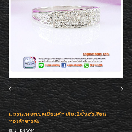
แหวนเพชรเบลเยี่ยมคัท เรียง2ชั้นตัวเรือน
ทองคำขาวค่ะ
SKU : DR0014