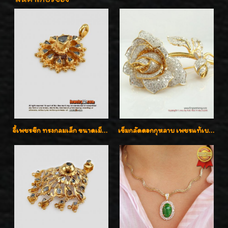
จี้เพชรซีก ทรงกลมเล็ก ขนาดเม็ดกระดุม สวยๆ
เข็มกลัดดอกกุหลาบ เพชรแท้เบลเยี่ยมคัต งานปราณีตค่ะ