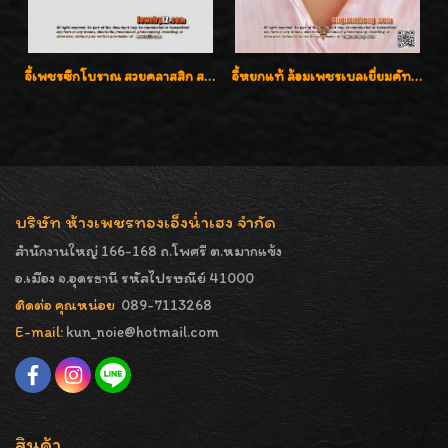
จี้เพชรซีกโบราณ สวยคลาสสิก สภาพสมบูรณ์สุดๆค่ะ
จี้หยกแท้ ล้อมเพชรเบลเยี่ยมคัท ราคาพิเศษไม่แพงค่ะ
บริษัท ห้างเพชรทองเอ็งน่ำเฮง จำกัด
สำนักงานใหญ่ 166-168 ถ.โพศรี ต.หมากแข้ง
อ.เมือง จ.อุดรธานี รหัสไปรษณีย์ 41000
ติดต่อ คุณหน่อย
089-7113268
E-mail:
kun_noie@hotmail.com
สินค้า