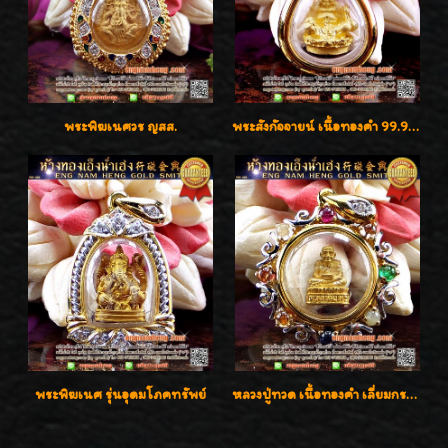
พระพิฆเนศวร ญสส.
พระสังกัจจายน์ เนื้อทองคำ 99.99%
พระพิฆเนศ รุ่นอุดมโภคทรัพย์
หลวงปู่ทวด เนื้อทองคำ เลี่ยมกรอบทองคำประดับเพชรแท้และพลอยนพเก้า น่ารักมากๆค่ะ