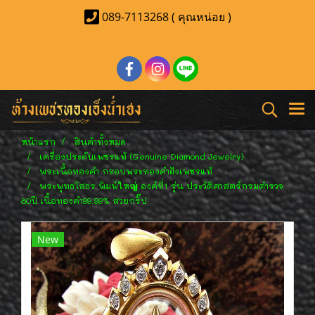
089-7113268 ( คุณหน่อย )
หน้าแรก
สินค้าทั้งหมด
เครื่องประดับเพชรแท้ (Genuine Diamond Jewelry)
พระเนื้อทองคำ กรอบพระทองคำฝังเพชรแท้
พระพุทธโสธร พิมพ์ใหญ่ องค์ที่1 รุ่น ประวัติศาสตร์กรมตำรวจ
80ปี เนื้อทองคำ99.99% สวยกริ๊ป
New