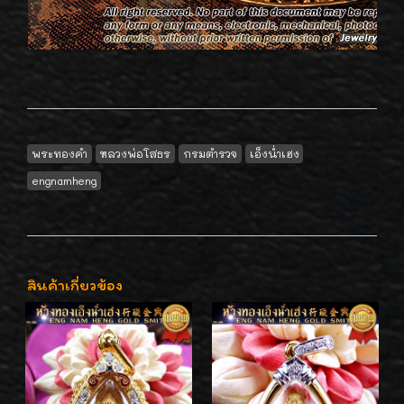
พระทองคำ
หลวงพ่อโสธร
กรมตำรวจ
เอ็งน่ำเฮง
engnamheng
สินค้าเกี่ยวข้อง