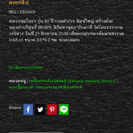
สวยกริ๊ป
SKU : DD0001
หลวงพ่อโสธร รุ่น 80 ปี กรมตำรวจ พิมพ์ใหญ่ สร้างด้วย
ทองคำบริสุทธิ์ 99.99% พิธีมหาพุทธาภิเษกที่ วัดโสธรวราราม
วรวิหาร วันที่ 27 สิงหาคม 2538 เลี่ยมกรอบทองล้อมเพชรรวม
0.68 ct ขนาด 3.5*6.2 ซม. น่าสะสมค่ะ
เพิ่มรายการโปรด
หมวดหมู่ :
,
เครื่องประดับเพชรแท้ (Genuine Diamond Jewelry)
พระเนื้อทองคำ กรอบพระทองคำฝังเพชรแท้
Share