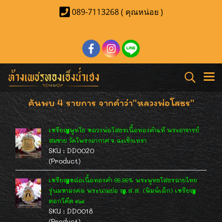
089-7113268 ( คุณหน่อย )
ค้นพบ 4 รายการ จากคำว่า"หลวงพ่อโสธร"
เหรียญพุทโธ หลวงพ่อโสธรเนื้อทองคำแท้ พระอาจารย์
สมชาย วัดโพรงอากาศ จ.ฉะเชิงเทรา
SKU : DD0020
(Product)
เหรียญหล่อเนื้อทองคำ 99.99% พระพุทธโสธรลายไทย
รุ่นมหามงคล พระนามย่อ ญ.ส.ส. (พิมพ์เล็ก) เหรียญ
ตอกโค๊ต ๑๖๔
SKU : DD0018
(Product)