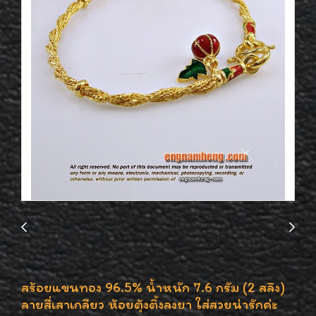
สร้อยแขนทอง 96.5% น้ำหนัก 7.6 กรัม (2 สลึง)
ลายสี่เสาเกลียว ห้อยตุ้งติ้งลงยา ใส่สวยน่ารักค่ะ