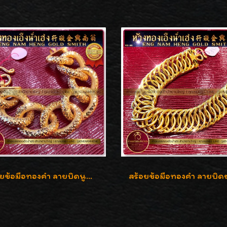
สร้อยข้อมือทองคำ ลายบิดนูนแกะลาย ทองคำ 96.5% น้ำหนัก 5 บาท สวยค่ะ