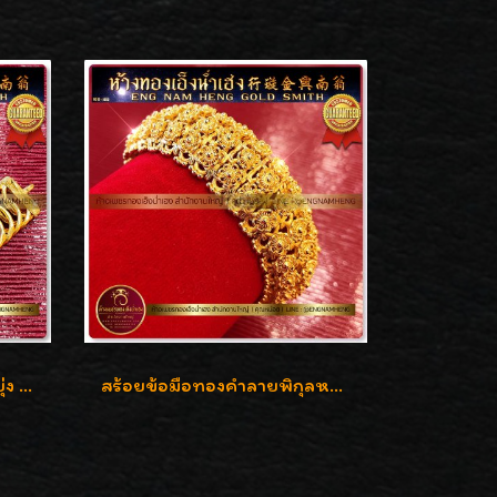
สร้อยข้อมือทองคำ ลายบิดยุ่ง ทองคำ 96.5% น้ำหนัก 3 บาท สวยน่าสะสมค่ะ
สร้อยข้อมือทองคำลายพิกุลหลังเต่า น้ำหนัก 86.6g ( 5.71 บาท ) หน้ากว้าง 20 มิล