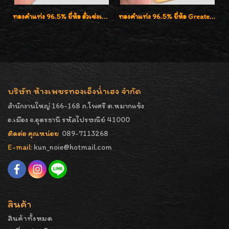
ทองคำแท่ง 96.5% ยี่ห้อ ฮั่วเซ่งเฮง น้ำหนัก 50 บาท (762.0g)
ทองคำแท่ง 96.5% ยี่ห้อ Greatest Gold (จิ้นไถ่เฮง) น้ำหนัก 100 บาท
บริษัท ห้างเพชรทองเอ็งน่ำเฮง จำกัด
สำนักงานใหญ่ 166-168 ถ.โพศรี ต.หมากแข้ง
อ.เมือง จ.อุดรธานี รหัสไปรษณีย์ 41000
ติดต่อ คุณหน่อย
089-7113268
E-mail:
kun_noie@hotmail.com
สินค้า
สินค้าทั้งหมด