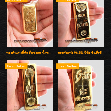
ทองคำแท่งยี่ห้อ ฮั่วเซ่งเฮง น้ำหนัก 76.20กรัม (5บาท)
ทองคำแท่ง 96.5% ยี่ห้อ ซินคี่เชียง น้ำหนัก 50 บาท (762.0g)
Best Seller
Best Seller