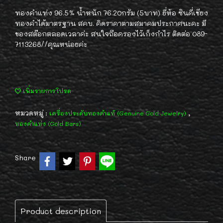
ทองคำแท่ง 96.5% น้ำหนัก 76.20กรัม (5บาท) ยี่ห้อ ซินคี่เชียง
ทองคำได้มาตรฐาน สคบ. คิดราคาตามสมาคมประกาศนะคะ มี
ของสต๊อกตลอดเวลาค่ะ สนใจถือครองไว้เก็งกำไร ติดต่อ 089-
7113268//คุณหน่อยค่ะ
เพิ่มรายการโปรด
หมวดหมู่ :
,
เครื่องประดับทองคำแท้ (Genuine Gold Jewelry)
ทองคำแท่ง (Gold Bars)
Share
Product description