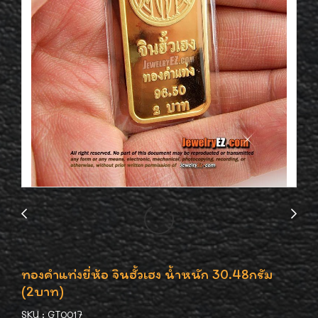
ทองคำแท่งยี่ห้อ จินฮั้วเฮง น้ำหนัก 30.48กรัม
(2บาท)
SKU : GT0017