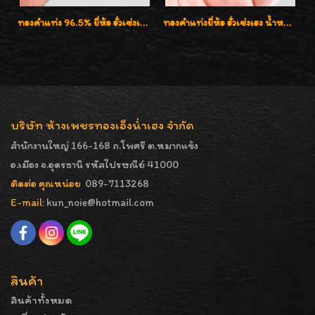
ทองคำแท่ง 96.5% ยี่ห้อ ฮั่วเซ่งเฮง น้ำหนัก 50 บาท (762.0g)
ทองคำแท่งยี่ห้อ ฮั่วเซ่งเฮง น้ำหนัก 76.20กรัม (5บาท)
บริษัท ห้างเพชรทองเอ็งน่ำเฮง จำกัด
สำนักงานใหญ่ 166-168 ถ.โพศรี ต.หมากแข้ง
อ.เมือง จ.อุดรธานี รหัสไปรษณีย์ 41000
ติดต่อ คุณหน่อย
089-7113268
E-mail:
kun_noie@hotmail.com
สินค้า
สินค้าทั้งหมด