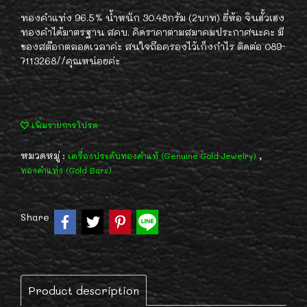
ทองคำแท่ง 96.5% น้ำหนัก 30.48กรัม (2บาท) ยี่ห้อ จินฮั้วเฮง
ทองคำได้มาตรฐาน สคบ. คิดราคาตามสมาคมประกาศนะคะ มี
ของสต๊อกตลอดเวลาค่ะ สนใจถือครองไว้เก็งกำไร ติดต่อ 089-
7113268//คุณหน่อยค่ะ
เพิ่มรายการโปรด
หมวดหมู่ :
,
เครื่องประดับทองคำแท้ (Genuine Gold Jewelry)
ทองคำแท่ง (Gold Bars)
Share
Product description