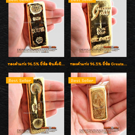
ทองคำแท่ง 96.5% ยี่ห้อ ซินคี่เชียง น้ำหนัก 50 บาท (762.0g)
ทองคำแท่ง 96.5% ยี่ห้อ Greatest Gold (จิ้นไถ่เฮง) น้ำหนัก 100 บาท
Best Seller
Best Seller