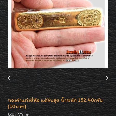
ทองคำแท่งยี่ห้อ แต้จิบฮุย น้ำหนัก 152.40กรัม
(10บาท)
SKU : GT0011