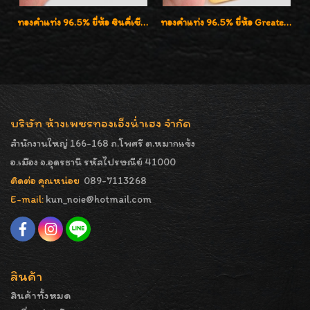
ทองคำแท่ง 96.5% ยี่ห้อ ซินคี่เชียง น้ำหนัก 50 บาท (762.0g)
ทองคำแท่ง 96.5% ยี่ห้อ Greatest Gold (จิ้นไถ่เฮง) น้ำหนัก 100 บาท
บริษัท ห้างเพชรทองเอ็งน่ำเฮง จำกัด
สำนักงานใหญ่ 166-168 ถ.โพศรี ต.หมากแข้ง
อ.เมือง จ.อุดรธานี รหัสไปรษณีย์ 41000
ติดต่อ คุณหน่อย
089-7113268
E-mail:
kun_noie@hotmail.com
สินค้า
สินค้าทั้งหมด