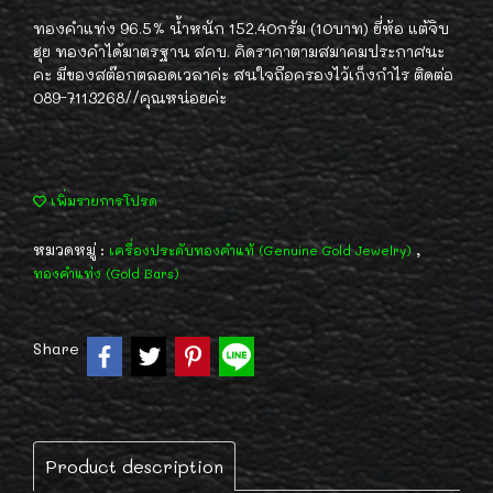
ทองคำแท่ง 96.5% น้ำหนัก 152.40กรัม (10บาท) ยี่ห้อ แต้จิบ
ฮุย ทองคำได้มาตรฐาน สคบ. คิดราคาตามสมาคมประกาศนะ
คะ มีของสต๊อกตลอดเวลาค่ะ สนใจถือครองไว้เก็งกำไร ติดต่อ
089-7113268//คุณหน่อยค่ะ
เพิ่มรายการโปรด
หมวดหมู่ :
,
เครื่องประดับทองคำแท้ (Genuine Gold Jewelry)
ทองคำแท่ง (Gold Bars)
Share
Product description