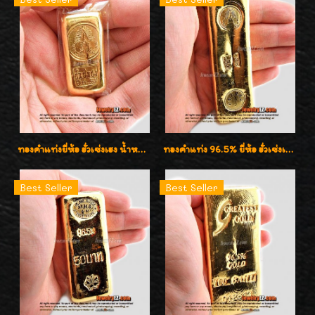
ทองคำแท่งยี่ห้อ ฮั่วเซ่งเฮง น้ำหนัก 76.20กรัม (5บาท)
ทองคำแท่ง 96.5% ยี่ห้อ ฮั่วเซ่งเฮง น้ำหนัก 50 บาท (762.0g)
Best Seller
Best Seller