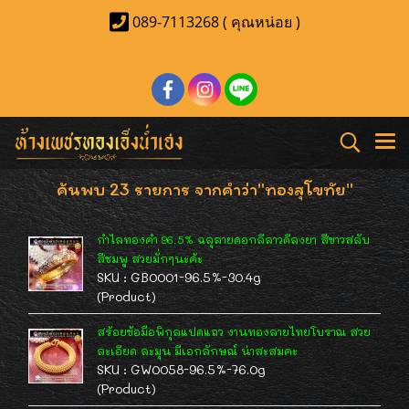
089-7113268 ( คุณหน่อย )
ค้นพบ 23 รายการ จากคำว่า"ทองสุโขทัย"
กำไลทองคำ 96.5% ฉลุลายดอกลีลาวดีลงยา สีขาวสลับ
สีชมพู สวยมั่กๆนะค้ะ
SKU : GB0001-96.5%-30.4g
(Product)
สร้อยข้อมือพิกุลแปดแถว งานทองลายไทยโบราณ สวย
ละเอียด ละมุน มีเอกลักษณ์ น่าสะสมคะ
SKU : GW0058-96.5%-76.0g
(Product)