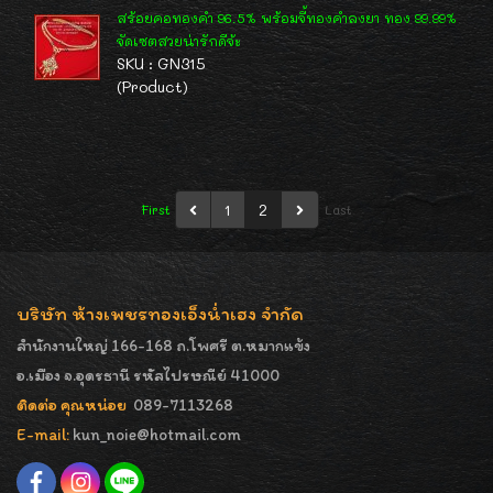
สร้อยคอทองคำ 96.5% พร้อมจี้ทองคำลงยา ทอง 99.99%
จัดเซตสวยน่ารักดีจ้ะ
SKU : GN315
(Product)
1
2
First
Last
บริษัท ห้างเพชรทองเอ็งน่ำเฮง จำกัด
สำนักงานใหญ่ 166-168 ถ.โพศรี ต.หมากแข้ง
อ.เมือง จ.อุดรธานี รหัสไปรษณีย์ 41000
ติดต่อ คุณหน่อย
089-7113268
E-mail:
kun_noie@hotmail.com