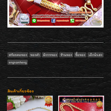
สร้อยคอทอง
ทองคำ
มังกรทอง
ร้านทอง
ซื้อทอง
เอ็งน่ำเฮง
engnamheng
สินค้าเกี่ยวข้อง