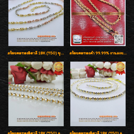
สร้อยคอทองอิตาลี 18K (750) ชุบ 3 สี แกะลายสวยรุ่นใหม่ ลายละเอียดเงาวิบวับค่ะ
สร้อยคอทองคำ 99.99% งานลงยาสุโขทัยแท้ งานช่างทองโบราณ หรูหรา น่าสะสมค่ะ
สร้อยคอทองอิตาลี 18K (750) ลายยินตันแกะมูนคัดสวย ลายนี้เงามากๆค่ะ ใส่ทนแข็งแรง
สร้อยคอทองอิตาลี 18K (750) ลายสวยตัดเหลี่ยมคมชัด ใส่สวยน่ารักค่ะ