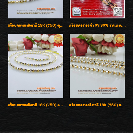
สร้อยคอทองอิตาลี 18K (750) ชุบ 3 สี แกะลายสวยรุ่นใหม่ ลายละเอียดเงาวิบวับค่ะ
สร้อยคอทองคำ 99.99% งานลงยาสุโขทัยแท้ งานช่างทองโบราณ หรูหรา น่าสะสมค่ะ
สร้อยคอทองอิตาลี 18K (750) ลายสวยตัดเหลี่ยมคมชัด ใส่สวยน่ารักค่ะ
สร้อยคอทองอิตาลี 18K (750) ลายยินตันแกะมูนคัดสวย ลายนี้เงามากๆค่ะ ใส่ทนแข็งแรง