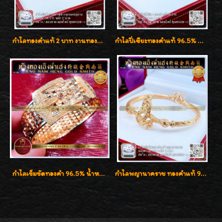
กำไลทองคำแท้ 2 บาท งานทองฉลุลาย ดีไซน์หรูหรา สวยคลาสสิค
กำไลปี่เซียะทองคำแท้ 96.5% น้ำหนัก 1 บาท เสริมโชคลาภ
กำไลเข็มขัดทองคำ 96.5% น้ำหนัก 3 บาท หรูหรา สวยมากๆค่ะ
กำไลพญานาคราช ทองคำแท้ 96.5% น้ำหนัก 1 บาท เสริมสิริมงคล