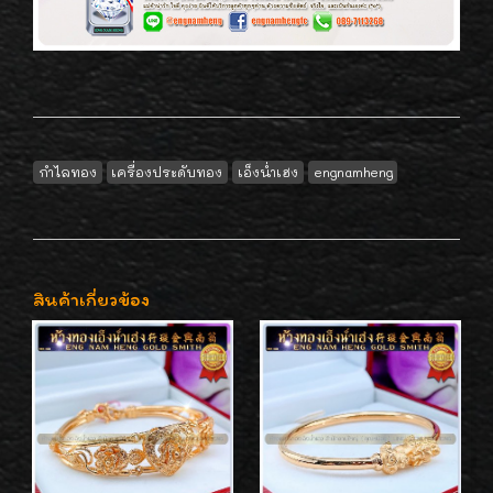
กำไลทอง
เครื่องประดับทอง
เอ็งน่ำเฮง
engnamheng
สินค้าเกี่ยวข้อง