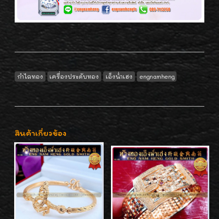
กำไลทอง
เครื่องประดับทอง
เอ็งน่ำเฮง
engnamheng
สินค้าเกี่ยวข้อง