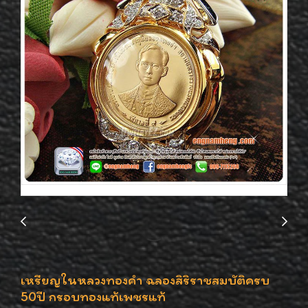
เหรียญในหลวงทองคำ ฉลองสิริราชสมบัติครบ
50ปี กรอบทองแท้เพชรแท้