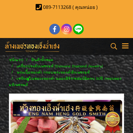
089-7113268 ( คุณหน่อย )
หน้าแรก
สินค้าทั้งหมด
เครื่องประดับเพชรแท้ (Genuine Diamond Jewelry)
พระเนื้อทองคำ กรอบพระทองคำฝังเพชรแท้
เหรียญในหลวงทองคำ ฉลองสิริราชสมบัติครบ 50ปี กรอบทอง
แท้เพชรแท้