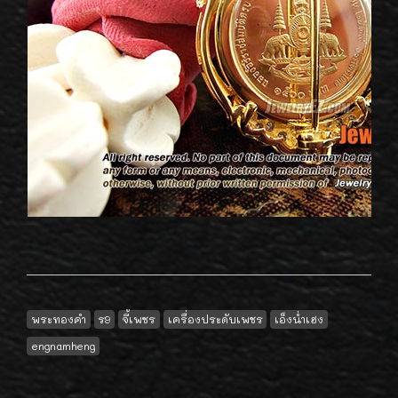
พระทองคำ
ร9
จี้เพชร
เครื่องประดับเพชร
เอ็งน่ำเฮง
engnamheng