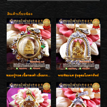
สินค้าเกี่ยวข้อง
หลวงปู่ทวด เนื้อทองคำ เลี่ยมกรอบทองคำประดับเพชรแท้และพลอยนพเก้า น่ารักมากๆค่ะ
พระพิฆเนศ รุ่นอุดมโภคทรัพย์