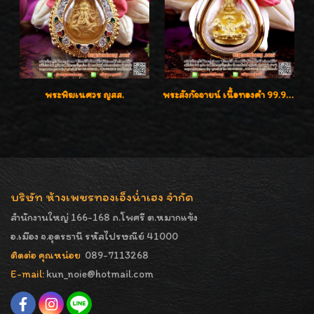
พระพิฆเนศวร ญสส.
พระสังกัจจายน์ เนื้อทองคำ 99.99%
บริษัท ห้างเพชรทองเอ็งน่ำเฮง จำกัด
สำนักงานใหญ่ 166-168 ถ.โพศรี ต.หมากแข้ง
อ.เมือง จ.อุดรธานี รหัสไปรษณีย์ 41000
ติดต่อ คุณหน่อย
089-7113268
E-mail:
kun_noie@hotmail.com