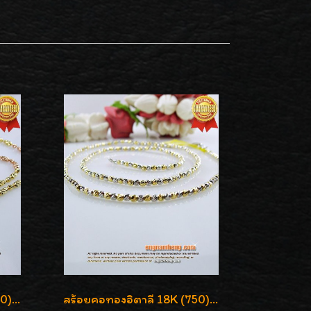
สร้อยคอทองอิตาลี 18K (750) ชุบ 3 สี แกะลายสวยรุ่นใหม่ ลายละเอียดเงาวิบวับค่ะ
สร้อยคอทองอิตาลี 18K (750) ลายสวยตัดเหลี่ยมคมชัด ใส่สวยน่ารักค่ะ