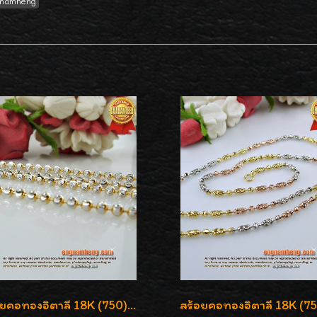
namheng
สร้อยคอทองอิตาลี 18K (750) ลายยินตันแกะมูนคัดสวย ลายนี้เงามากๆค่ะ ใส่ทนแข็งแรง