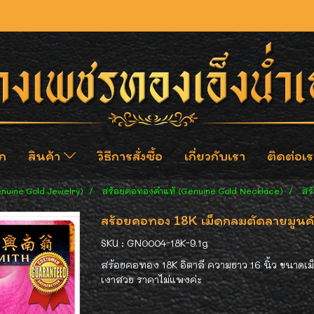
ก
สินค้า
วิธีการสั่งซื้อ
เกี่ยวกับเรา
ติดต่อเร
enuine Gold Jewelry)
สร้อยคอทองคำแท้ (Genuine Gold Necklace)
สร
สร้อยคอทอง 18K เม็ดกลมตัดลายมูนคัท
SKU : GN0004-18K-9.1g
สร้อยคอทอง 18K อิตาลี ความยาว 16 นิ้ว ขนาดเม็ด
เงาสวย ราคาไม่แพงค่ะ