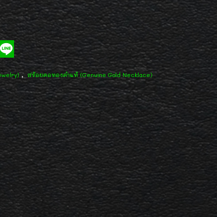
,
ewelry)
สร้อยคอทองคำแท้ (Genuine Gold Necklace)