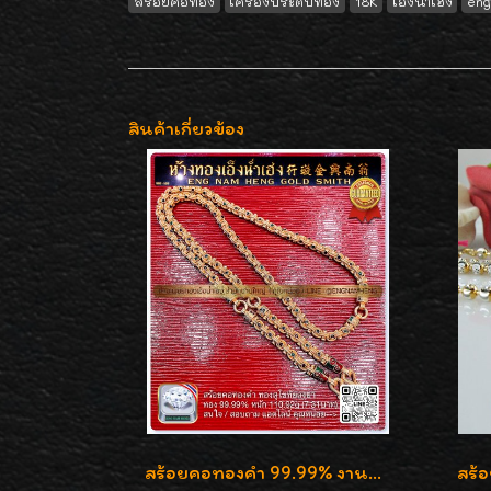
สร้อยคอทอง
เครื่องประดับทอง
18K
เอ็งน่ำเฮง
eng
สินค้าเกี่ยวข้อง
สร้อยคอทองคำ 99.99% งานลงยาสุโขทัยแท้ งานช่างทองโบราณ หรูหรา น่าสะสมค่ะ