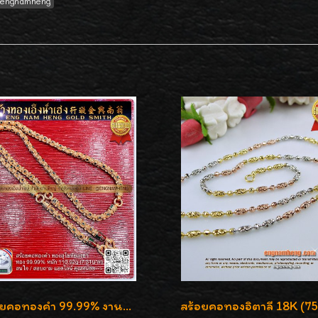
engnamheng
สร้อยคอทองคำ 99.99% งานลงยาสุโขทัยแท้ งานช่างทองโบราณ หรูหรา น่าสะสมค่ะ