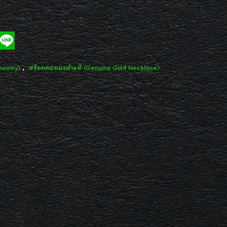
,
ewelry)
สร้อยคอทองคำแท้ (Genuine Gold Necklace)