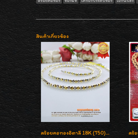
สร้อยคอทอง
ทองแท้
เครื่องประดับทอง
เอ็งน่ำเฮง
สินค้าเกี่ยวข้อง
สร้อยคอทองอิตาลี 18K (750) ลายสวยตัดเหลี่ยมคมชัด ใส่สวยน่ารักค่ะ