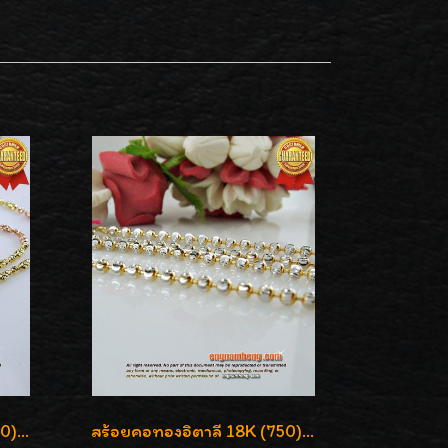
สร้อยคอทองอิตาลี 18K (750) ชุบ 3 สี แกะลายสวยรุ่นใหม่ ลายละเอียดเงาวิบวับค่ะ
สร้อยคอทองอิตาลี 18K (750) ลายยินตันแกะมูนคัดสวย ลายนี้เงามากๆค่ะ ใส่ทนแข็งแรง