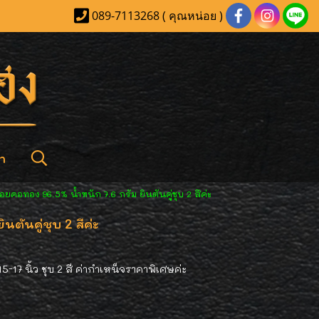
089-7113268 ( คุณหน่อย )
า
อยคอทอง 96.5% น้ำหนัก 7.6 กรัม ยินตันคู่ชุบ 2 สีค่ะ
ตันคู่ชุบ 2 สีค่ะ
17 นิ้ว ชุบ 2 สี ค่ากำเหน็จราคาพิเศษค่ะ