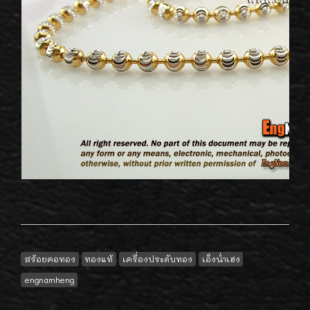
สร้อยคอทอง
ทองแท้
เครื่องประดับทอง
เอ็งน่ำเฮง
engnamheng