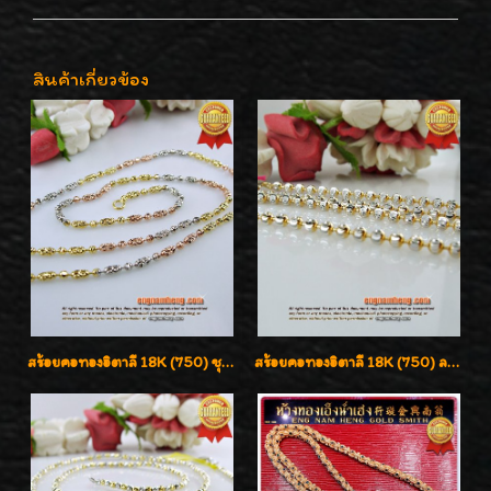
สินค้าเกี่ยวข้อง
สร้อยคอทองอิตาลี 18K (750) ชุบ 3 สี แกะลายสวยรุ่นใหม่ ลายละเอียดเงาวิบวับค่ะ
สร้อยคอทองอิตาลี 18K (750) ลายยินตันแกะมูนคัดสวย ลายนี้เงามากๆค่ะ ใส่ทนแข็งแรง