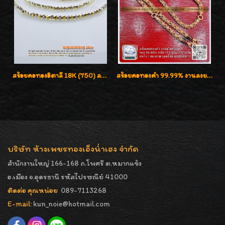
สร้อยคอทองอิตาลี 18K (750) ลายสวยตัดเหลี่ยมคมชัด ใส่สวยน่ารักค่ะ
สร้อยคอทองคำ 99.99% งานลงยาสุโขทัยแท้ งานช่างทองโบราณ หรูหรา น่าสะสมค่ะ
บริษัท ห้างเพชรทองเอ็งน่ำเฮง จำกัด
สำนักงานใหญ่ 166-168 ถ.โพศรี ต.หมากแข้ง
อ.เมือง จ.อุดรธานี รหัสไปรษณีย์ 41000
ติดต่อ คุณหน่อย
089-7113268
E-mail:
kun_noie@hotmail.com