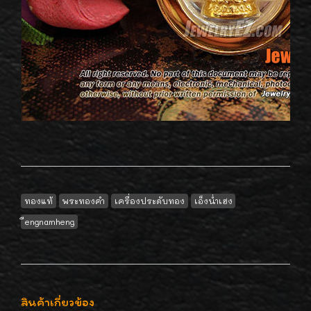
ทองแท้
พระทองคำ
เครื่องประดับทอง
เอ็งน่ำเฮง
ืengnamheng
สินค้าเกี่ยวข้อง