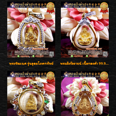
พระพิฆเนศ รุ่นอุดมโภคทรัพย์
พระสังกัจจายน์ เนื้อทองคำ 99.99%