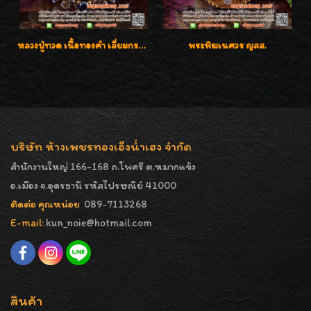
หลวงปู่ทวด เนื้อทองคำ เลี่ยมกรอบทองคำประดับเพชรแท้และพลอยนพเก้า น่ารักมากๆค่ะ
พระพิฆเนศวร ญสส.
บริษัท ห้างเพชรทองเอ็งน่ำเฮง จำกัด
สำนักงานใหญ่ 166-168 ถ.โพศรี ต.หมากแข้ง
อ.เมือง จ.อุดรธานี รหัสไปรษณีย์ 41000
ติดต่อ คุณหน่อย
089-7113268
E-mail:
kun_noie@hotmail.com
สินค้า