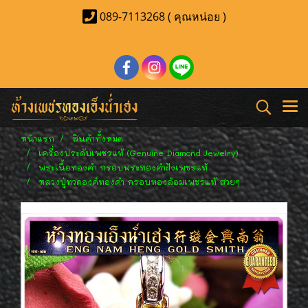
089-7113268 ( คุณหน่อย )
หน้าแรก
สินค้าทั้งหมด
เครื่องประดับเพชรแท้ (Genuine Diamond Jewelry)
พระเนื้อทองคำ กรอบพระทองคำฝังเพชรแท้
หลวงปู่ทวดองค์ทองคำ กรอบทองล้อมเพชรแท้ สวยๆ