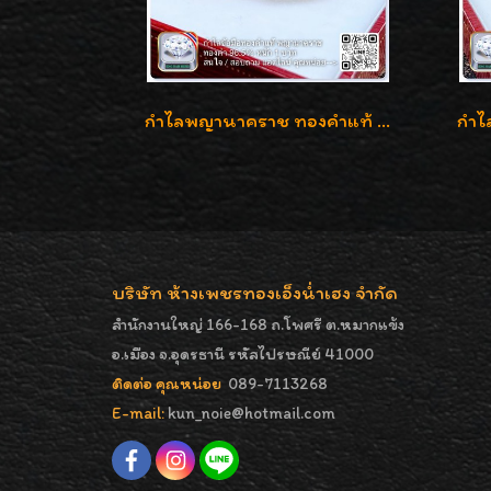
กำไลพญานาคราช ทองคำแท้ 96.5% น้ำหนัก 1 บาท เสริมสิริมงคล
บริษัท ห้างเพชรทองเอ็งน่ำเฮง จำกัด
สำนักงานใหญ่ 166-168 ถ.โพศรี ต.หมากแข้ง
อ.เมือง จ.อุดรธานี รหัสไปรษณีย์ 41000
ติดต่อ คุณหน่อย
089-7113268
E-mail:
kun_noie@hotmail.com