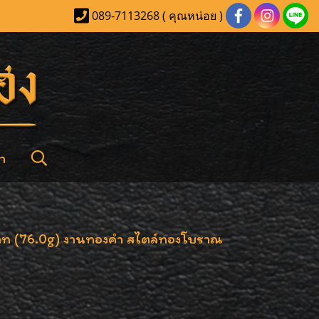
089-7113268 ( คุณหน่อย )
า
บาท (76.0g) งานทองคำ สไตล์ทองโบราณ