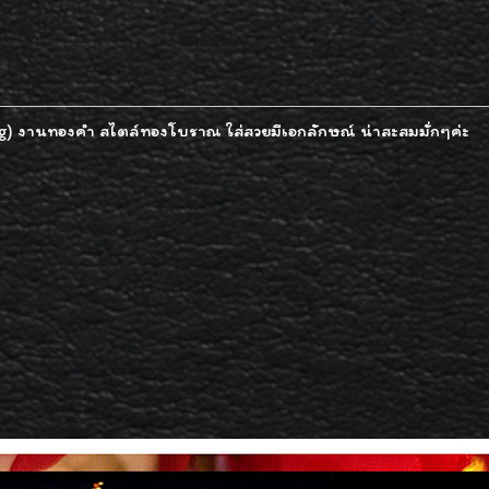
0g) งานทองคำ สไตล์ทองโบราณ ใส่สวยมีเอกลักษณ์ น่าสะสมมั่กๆค่ะ