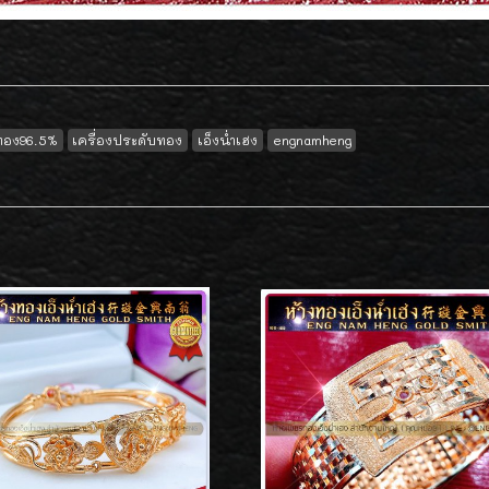
ทอง96.5%
เครื่องประดับทอง
เอ็งน่ำเฮง
engnamheng