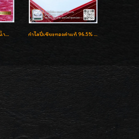
กำไลเข็มขัดทองคำ 96.5% น้ำหนัก 3 บาท หรูหรา สวยมากๆค่ะ
กำไลปี่เซียะทองคำแท้ 96.5% น้ำหนัก 1 บาท เสริมโชคลาภ