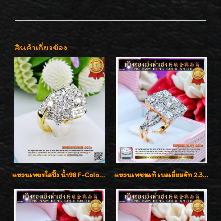
สินค้าเกี่ยวข้อง
แหวนเพชรใสปิ๊ง น้ำ98 F-Color/VVS1 น้ำหนักเพชรรวม 2.56 กะรัต ใส่เต็มนิ้วเพชรเป็นน้ำเป็นเนื้อสวยมากๆค่ะ
แหวนเพชรแท้ เบลเยี่ยมคัท 2.39 กะรัต น้ำ 98 F-Color/VVS ดีไซน์หน้ากว้างหรูเต็มนิ้ว