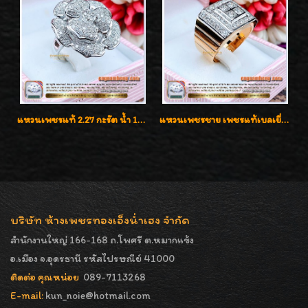
แหวนเพชรแท้ 2.27 กะรัต น้ำ 100% เบลเยี่ยมคัท ลวดลายดอกกุหลาบหรู
แหวนเพชรชาย เพชรแท้เบลเยี่ยมคัท น้ำ100% D-Color/VVS 2.46 กะรัต
บริษัท ห้างเพชรทองเอ็งน่ำเฮง จำกัด
สำนักงานใหญ่ 166-168 ถ.โพศรี ต.หมากแข้ง
อ.เมือง จ.อุดรธานี รหัสไปรษณีย์ 41000
ติดต่อ คุณหน่อย
089-7113268
E-mail:
kun_noie@hotmail.com