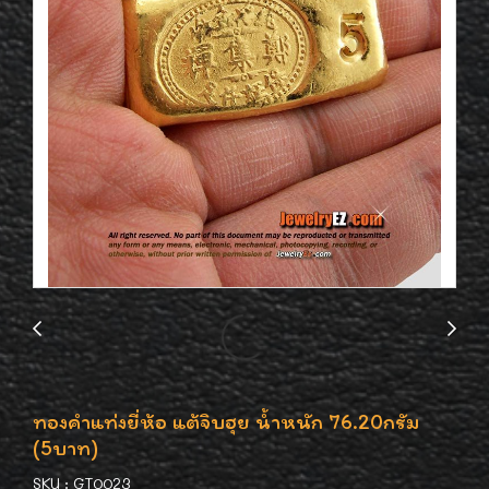
ทองคำแท่งยี่ห้อ แต้จิบฮุย น้ำหนัก 76.20กรัม
(5บาท)
SKU : GT0023