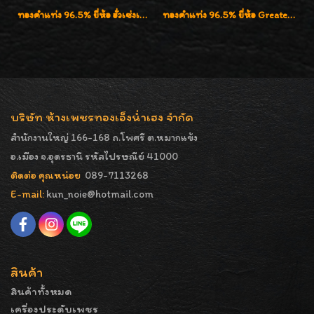
ทองคำแท่ง 96.5% ยี่ห้อ ฮั่วเซ่งเฮง น้ำหนัก 50 บาท (762.0g)
ทองคำแท่ง 96.5% ยี่ห้อ Greatest Gold (จิ้นไถ่เฮง) น้ำหนัก 100 บาท
บริษัท ห้างเพชรทองเอ็งน่ำเฮง จำกัด
สำนักงานใหญ่ 166-168 ถ.โพศรี ต.หมากแข้ง
อ.เมือง จ.อุดรธานี รหัสไปรษณีย์ 41000
ติดต่อ คุณหน่อย
089-7113268
E-mail:
kun_noie@hotmail.com
สินค้า
สินค้าทั้งหมด
เครื่องประดับเพชร