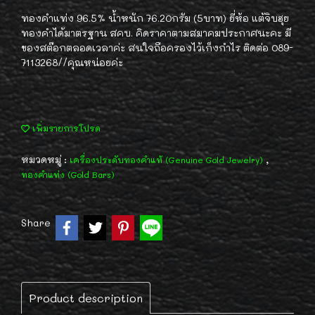
ทองคำแท่ง 96.5% น้ำหนัก 76.20กรัม (5บาท) ยี่ห้อ แต้จิบฮุย
ทองคำได้มาตรฐาน สคบ. คิดราคาตามสมาคมประกาศนะคะ มี
ของสต๊อกตลอดเวลาค่ะ สนใจถือครองไว้เก็งกำไร ติดต่อ 089-
7113268//คุณหน่อยค่ะ
เพิ่มรายการโปรด
หมวดหมู่ :
,
เครื่องประดับทองคำแท้ (Genuine Gold Jewelry)
ทองคำแท่ง (Gold Bars)
Share
Product description