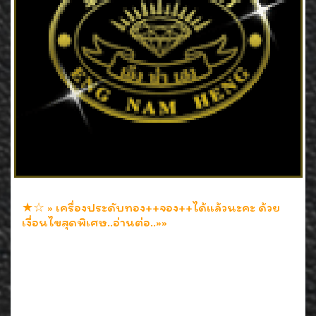
★☆ » เครื่องประดับทอง++จอง++ได้แล้วนะคะ ด้วย
เงื่อนไขสุดพิเศษ..อ่านต่อ..»»
28 ก.ย. 2552
เครื่องประดับทองเปิดให้++จอง++ได้แล้วนะคะ ด้วยเงื่อนไขสุด
พิเศษมัดจำเพียง 20% จองได้นานถึง 60 วัน (2เดือนเต็มๆค่ะ)
คุ้มค่าอยางนี้ ช๊อปให้สนุกเลยนะคะ