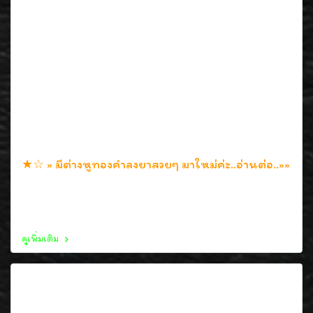
★☆ » มีต่างหูทองคำลงยาสวยๆ มาใหม่ค่ะ..อ่านต่อ..»»
5 มิ.ย. 2552
งานสวยๆทุกชิ้นค่ะ
ดูเพิ่มเติม