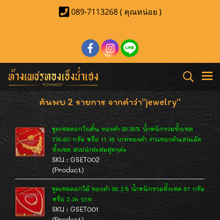
089-7113268 ( คุณหน่อย )
ค้นพบ 2 รายการ จากคำว่า"jewelry"
ชุดเซตดอกโบตั๋น ทองคำ 99.99% น้ำหนักรวมทั้งเซต
178.60 กรัม หรือ 11.78 บาททองคำ งานทองคำแฮนเม้ด
ทั้งเซต สวยน่าสะสมสุดๆค่ะ
SKU : GSET002
(Product)
ชุดเซตดอกไม้ ทองคำ 96.5% น้ำหนักรวมทั้งเซต 81 กรัม
หรือ 5.34 บาท
SKU : GSET001
(Product)