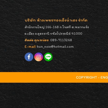
บริษัท ห้างเพชรทองเอ็งน่ำเฮง จำกัด
สำนักงานใหญ่ 166-168 ถ.โพศรี ต.หมากแข้ง
อ.เมือง จ.อุดรธานี รหัสไปรษณีย์ 41000
ติดต่อ คุณหน่อย
089-7113268
E-mail:
kun_noie@hotmail.com
COPYRIGHT - ENGNA