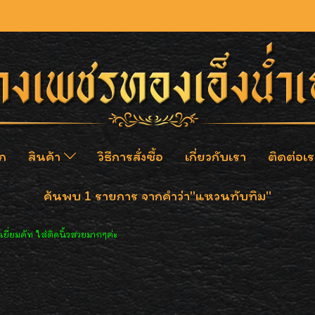
ก
สินค้า
วิธีการสั่งซื้อ
เกี่ยวกับเรา
ติดต่อเร
ค้นพบ 1 รายการ จากคำว่า"แหวนทับทิม"
ี่ยมคัท ใส่ติดนิ้วสวยมากๆค่ะ