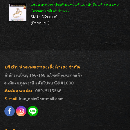
แหวนนาคราช ประดับเพชรแท้ และทับทิมแท้ งานเพชร
โบราณสวยมีเอกลักษณ์
SKU : DR0003
(Product)
บริษัท ห้างเพชรทองเอ็งน่ำเฮง จำกัด
สำนักงานใหญ่ 166-168 ถ.โพศรี ต.หมากแข้ง
อ.เมือง จ.อุดรธานี รหัสไปรษณีย์ 41000
ติดต่อ คุณหน่อย
089-7113268
E-mail:
kun_noie@hotmail.com