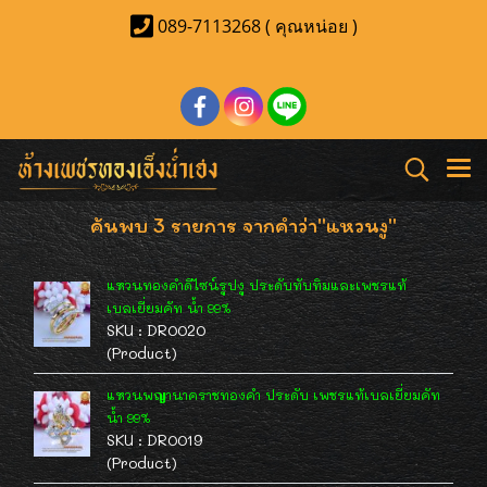
089-7113268 ( คุณหน่อย )
ค้นพบ 3 รายการ จากคำว่า"แหวนงู"
แหวนทองคำดีไซน์รูปงู ประดับทับทิมและเพชรแท้
เบลเยี่ยมคัท น้ำ 99%
SKU : DR0020
(Product)
แหวนพญานาคราชทองคำ ประดับ เพชรแท้เบลเยี่ยมคัท
น้ำ 99%
SKU : DR0019
(Product)