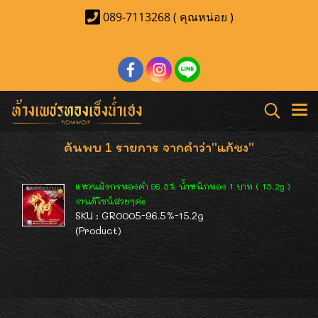
089-7113268 ( คุณหน่อย )
ค้นพบ 1 รายการ จากคำว่า"แก้ชง"
แหวนมังกรทองคำ 96.5% น้ำหนักทอง 1 บาท ( 15.2g )
งานดีไซน์สวยๆค่ะ
SKU : GR0005-96.5%-15.2g
(Product)