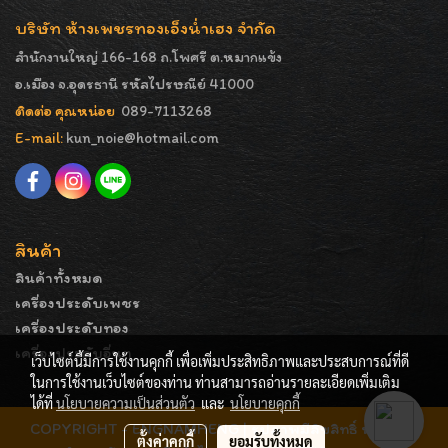
บริษัท ห้างเพชรทองเอ็งน่ำเฮง จำกัด
สำนักงานใหญ่ 166-168 ถ.โพศรี ต.หมากแข้ง
อ.เมือง จ.อุดรธานี รหัสไปรษณีย์ 41000
ติดต่อ คุณหน่อย
089-7113268
E-mail:
kun_noie@hotmail.com
สินค้า
สินค้าทั้งหมด
เครื่องประดับเพชร
เครื่องประดับทอง
เครื่องประดับอื่นๆ
เว็บไซต์นี้มีการใช้งานคุกกี้ เพื่อเพิ่มประสิทธิภาพและประสบการณ์ที่ดี
ในการใช้งานเว็บไซต์ของท่าน ท่านสามารถอ่านรายละเอียดเพิ่มเติม
ได้ที่
นโยบายความเป็นส่วนตัว
และ
นโยบายคุกกี้
COPYRIGHT - ENGNAMHENG | รูปภาพมีลิขสิทธิ์ ห้ามมิให้
ตั้งค่าคุกกี้
ยอมรับทั้งหมด