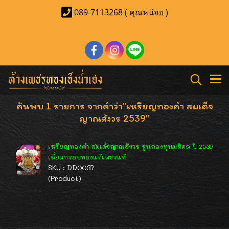
089-7113268 ( คุณหน่อย )
ค้นพบ 1 รายการ จากคำว่า"เหรียญทองคำ สมเด็จ
ญาณสังวร 2539"
เหรียญทองคำ สมเด็จญาณสังวร รุ่นกองทุนมหิดล ปี 2539
เลี่ยมกรอบทองแท้เพชรแท้
SKU : DD0037
(Product)