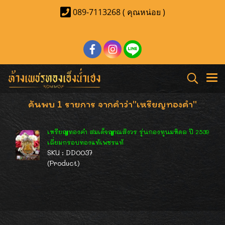
089-7113268 ( คุณหน่อย )
ค้นพบ 1 รายการ จากคำว่า"เหรียญทองคำ"
เหรียญทองคำ สมเด็จญาณสังวร รุ่นกองทุนมหิดล ปี 2539
เลี่ยมกรอบทองแท้เพชรแท้
SKU : DD0037
(Product)