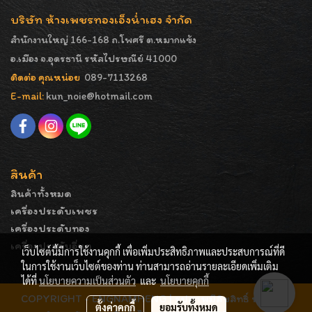
บริษัท ห้างเพชรทองเอ็งน่ำเฮง จำกัด
สำนักงานใหญ่ 166-168 ถ.โพศรี ต.หมากแข้ง
อ.เมือง จ.อุดรธานี รหัสไปรษณีย์ 41000
ติดต่อ คุณหน่อย
089-7113268
E-mail:
kun_noie@hotmail.com
สินค้า
สินค้าทั้งหมด
เครื่องประดับเพชร
เครื่องประดับทอง
เครื่องประดับอื่นๆ
เว็บไซต์นี้มีการใช้งานคุกกี้ เพื่อเพิ่มประสิทธิภาพและประสบการณ์ที่ดี
ในการใช้งานเว็บไซต์ของท่าน ท่านสามารถอ่านรายละเอียดเพิ่มเติม
ได้ที่
นโยบายความเป็นส่วนตัว
และ
นโยบายคุกกี้
COPYRIGHT - ENGNAMHENG | รูปภาพมีลิขสิทธิ์ ห้ามมิให้
ตั้งค่าคุกกี้
ยอมรับทั้งหมด