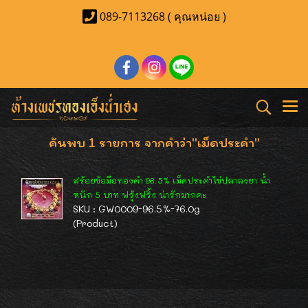
089-7113268 ( คุณหน่อย )
ค้นพบ 1 รายการ จากคำว่า"เม็ดประคำ"
สร้อยข้อมือทองคำ 96.5% เม็ดประคำไข่ปลาลงยา น้ำ
หนัก 5 บาท ฟรุ้งฟริ้ง น่ารักมากคะ
SKU : GW0009-96.5%-76.0g
(Product)