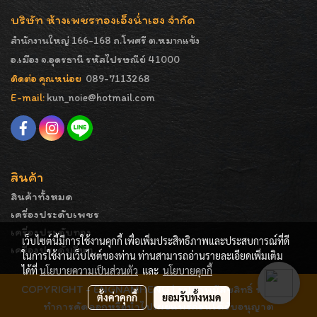
บริษัท ห้างเพชรทองเอ็งน่ำเฮง จำกัด
สำนักงานใหญ่ 166-168 ถ.โพศรี ต.หมากแข้ง
อ.เมือง จ.อุดรธานี รหัสไปรษณีย์ 41000
ติดต่อ คุณหน่อย
089-7113268
E-mail:
kun_noie@hotmail.com
สินค้า
สินค้าทั้งหมด
เครื่องประดับเพชร
เครื่องประดับทอง
เว็บไซต์นี้มีการใช้งานคุกกี้ เพื่อเพิ่มประสิทธิภาพและประสบการณ์ที่ดี
เครื่องประดับอื่นๆ
ในการใช้งานเว็บไซต์ของท่าน ท่านสามารถอ่านรายละเอียดเพิ่มเติม
ได้ที่
นโยบายความเป็นส่วนตัว
และ
นโยบายคุกกี้
COPYRIGHT - ENGNAMHENG | รูปภาพมีลิขสิทธิ์ ห้ามมิให้
ตั้งค่าคุกกี้
ยอมรับทั้งหมด
ทำการคัดลอกหรือนำไปเผยแพร่ก่อนได้รับอนุญาต