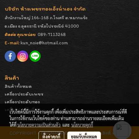
บริษัท ห้างเพชรทองเอ็งน่ำเฮง จำกัด
สำนักงานใหญ่ 166-168 ถ.โพศรี ต.หมากแข้ง
อ.เมือง จ.อุดรธานี รหัสไปรษณีย์ 41000
ติดต่อ คุณหน่อย
089-7113268
E-mail:
kun_noie@hotmail.com
สินค้า
สินค้าทั้งหมด
เครื่องประดับเพชร
เครื่องประดับทอง
เครื่องประดับอื่นๆ
เว็บไซต์นี้มีการใช้งานคุกกี้ เพื่อเพิ่มประสิทธิภาพและประสบการณ์ที่ดี
ในการใช้งานเว็บไซต์ของท่าน ท่านสามารถอ่านรายละเอียดเพิ่มเติม
ได้ที่
นโยบายความเป็นส่วนตัว
และ
นโยบายคุกกี้
COPYRIGHT - ENGNAMHENG | รูปภาพมีลิขสิทธิ์ ห้ามมิให้
ตั้งค่าคุกกี้
ยอมรับทั้งหมด