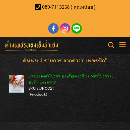
089-7113268 ( คุณหน่อย )
ค้นพบ 1 รายการ จากคำว่า"เพชรซีก"
แหวนทองคำโบราณ ประดับเพชรซีก (เพชรโบราณ) ,
ทับทิม และมรกต
SKU : DR0021
(Product)