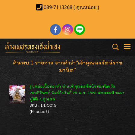
089-7113268 ( คุณหน่อย )
ค้นพบ 1 รายการ จากคำว่า"เจ้าคุณนรรัตน์ราช
มานิต"
รูปหล่อเนื้อทองคำ ท่านเจ้าคุณนรรัตน์ราชมานิต วัด
เทพศิรินทร์ พิมพ์ใบโพธิ์ 25 พ.ย. 2520 สวยแชมป์ หลวง
ปู่โต๊ะ ปลุกเสก
SKU : DD0019
(Product)