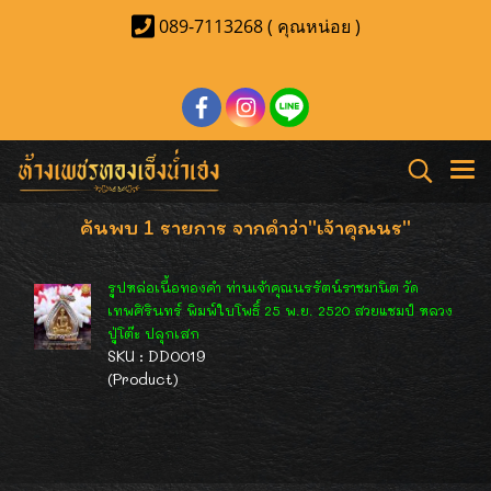
089-7113268 ( คุณหน่อย )
ค้นพบ 1 รายการ จากคำว่า"เจ้าคุณนร"
รูปหล่อเนื้อทองคำ ท่านเจ้าคุณนรรัตน์ราชมานิต วัด
เทพศิรินทร์ พิมพ์ใบโพธิ์ 25 พ.ย. 2520 สวยแชมป์ หลวง
ปู่โต๊ะ ปลุกเสก
SKU : DD0019
(Product)