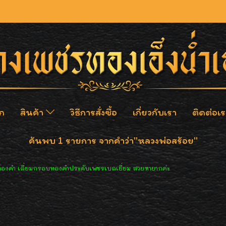
ก
สินค้า
วิธีการสั่งซื้อ
เกี่ยวกับเรา
ติดต่อเร
ค้นพบ 1 รายการ จากคำว่า"หลวงพ่อสร้อย"
อทองคำ เลี่ยมกรอบทองคำประดับเพชรเบลเยี่ยม สวยหายากค่ะ