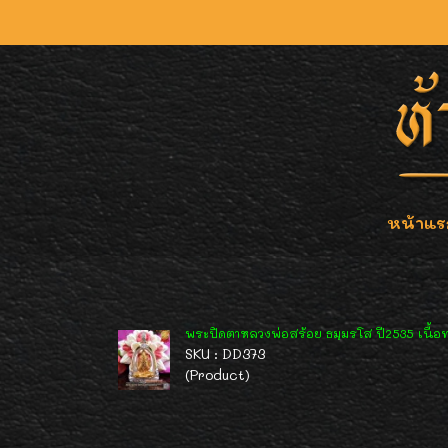
หน้าแร
พระปิดตาหลวงพ่อสร้อย ธมฺมรโส ปี2535 เนื้
SKU : DD373
(Product)