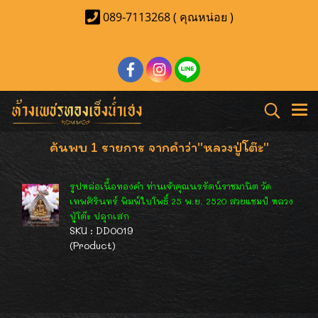
089-7113268 ( คุณหน่อย )
ค้นพบ 1 รายการ จากคำว่า"หลวงปู่โต๊ะ"
รูปหล่อเนื้อทองคำ ท่านเจ้าคุณนรรัตน์ราชมานิต วัด
เทพศิรินทร์ พิมพ์ใบโพธิ์ 25 พ.ย. 2520 สวยแชมป์ หลวง
ปู่โต๊ะ ปลุกเสก
SKU : DD0019
(Product)