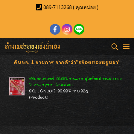
089-7113268 ( คุณหน่อย )
ค้นพบ 1 รายการ จากคำว่า"สร้อยทองหรูหรา"
สร้อยคอทองคำ 99.99% งานลงยาสุโขทัยแท้ งานช่างทอง
โบราณ หรูหรา น่าสะสมค่ะ
SKU : GN0017-99.99%-110.92g
(Product)