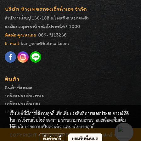
บริษัท ห้างเพชรทองเอ็งน่ำเฮง จำกัด
สำนักงานใหญ่ 166-168 ถ.โพศรี ต.หมากแข้ง
อ.เมือง จ.อุดรธานี รหัสไปรษณีย์ 41000
ติดต่อ คุณหน่อย
089-7113268
E-mail:
kun_noie@hotmail.com
สินค้า
สินค้าทั้งหมด
เครื่องประดับเพชร
เครื่องประดับทอง
เครื่องประดับอื่นๆ
เว็บไซต์นี้มีการใช้งานคุกกี้ เพื่อเพิ่มประสิทธิภาพและประสบการณ์ที่ดี
ในการใช้งานเว็บไซต์ของท่าน ท่านสามารถอ่านรายละเอียดเพิ่มเติม
ได้ที่
นโยบายความเป็นส่วนตัว
และ
นโยบายคุกกี้
COPYRIGHT - ENGNAMHENG | รูปภาพมีลิขสิทธิ์ ห้ามมิให้
ตั้งค่าคุกกี้
ยอมรับทั้งหมด