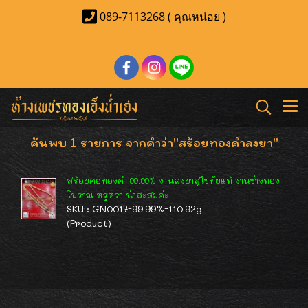
089-7113268 ( คุณหน่อย )
ค้นพบ 1 รายการ จากคำว่า"สร้อยทองคำลงยา"
สร้อยคอทองคำ 99.99% งานลงยาสุโขทัยแท้ งานช่างทอง
โบราณ หรูหรา น่าสะสมค่ะ
SKU : GN0017-99.99%-110.92g
(Product)