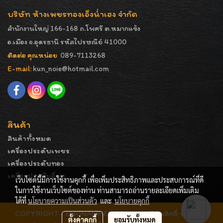
บริษัท ห้างเพชรทองเอ็งน่ำเฮง จำกัด
สำนักงานใหญ่ 166-168 ถ.โพศรี ต.หมากแข้ง
อ.เมือง จ.อุดรธานี รหัสไปรษณีย์ 41000
ติดต่อ คุณหน่อย
089-7113268
E-mail:
kun_noie@hotmail.com
สินค้า
สินค้าทั้งหมด
เครื่องประดับเพชร
เครื่องประดับทอง
เครื่องประดับอื่นๆ
เว็บไซต์นี้มีการใช้งานคุกกี้ เพื่อเพิ่มประสิทธิภาพและประสบการณ์ที่ดี
ในการใช้งานเว็บไซต์ของท่าน ท่านสามารถอ่านรายละเอียดเพิ่มเติม
ได้ที่
นโยบายความเป็นส่วนตัว
และ
นโยบายคุกกี้
COPYRIGHT - ENGNAMHENG | รูปภาพมีลิขสิทธิ์ ห้ามมิให้
ตั้งค่าคุกกี้
ยอมรับทั้งหมด