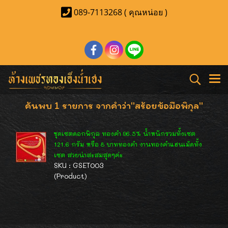
089-7113268 ( คุณหน่อย )
ค้นพบ 1 รายการ จากคำว่า"สร้อยข้อมือพิกุล"
ชุดเซตดอกพิกุล ทองคำ 96.5% น้ำหนักรวมทั้งเซต
121.6 กรัม หรือ 8 บาททองคำ งานทองคำแฮนเม้ดทั้ง
เซต สวยน่าสะสมสุดๆค่ะ
SKU : GSET003
(Product)