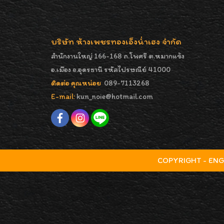
บริษัท ห้างเพชรทองเอ็งน่ำเฮง จำกัด
สำนักงานใหญ่ 166-168 ถ.โพศรี ต.หมากแข้ง
อ.เมือง จ.อุดรธานี รหัสไปรษณีย์ 41000
ติดต่อ คุณหน่อย
089-7113268
E-mail:
kun_noie@hotmail.com
COPYRIGHT - ENGNA