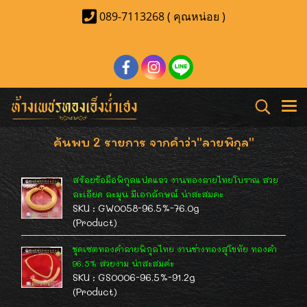
089-7113268 ( คุณหน่อย )
ค้นพบ 2 รายการ จากคำว่า"ลายพิกุล"
สร้อยข้อมือพิกุลแปดแถว งานทองลายไทยโบราณ สวย
ละเอียด ละมุน มีเอกลักษณ์ น่าสะสมคะ
SKU : GW0058-96.5%-76.0g
(Product)
ชุดเซตทองคำลายพิกุลไทย งานช่างทองสุโขทัย ทองคำ
96.5% สวยงาม น่าสะสมค่ะ
SKU : GS0006-96.5%-91.2g
(Product)