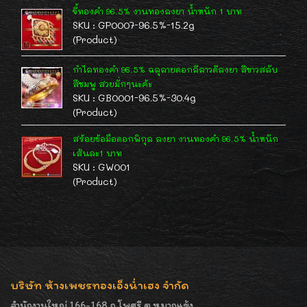
จี้ทองคำ 96.5% งานทองลงยา น้ำหนัก 1 บาท
SKU : GP0007-96.5%-15.2g
(Product)
กำไลทองคำ 96.5% ฉลุลายดอกลีลาวดีลงยา สีขาวสลับ
สีชมพู สวยมั่กๆนะค้ะ
SKU : GB0001-96.5%-30.4g
(Product)
สร้อยข้อมือดอกพิกุล ลงยา งานทองคำ 96.5% น้ำหนัก
เส้นละ1 บาท
SKU : GW001
(Product)
บริษัท ห้างเพชรทองเอ็งน่ำเฮง จำกัด
สำนักงานใหญ่ 166-168 ถ.โพศรี ต.หมากแข้ง