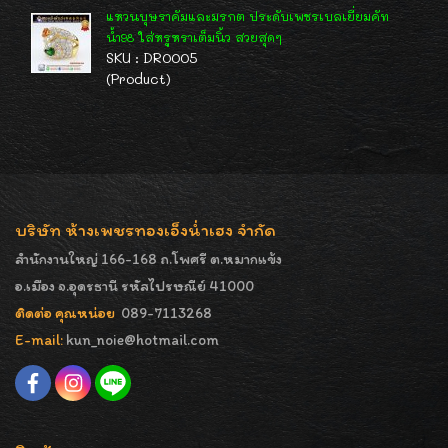
แหวนบุษราคัมและมรกต ประดับเพชรเบลเยี่ยมคัท
น้ำ98 ใส่หรูหราเต็มนิ้ว สวยสุดๆ
SKU : DR0005
(Product)
บริษัท ห้างเพชรทองเอ็งน่ำเฮง จำกัด
สำนักงานใหญ่ 166-168 ถ.โพศรี ต.หมากแข้ง
อ.เมือง จ.อุดรธานี รหัสไปรษณีย์ 41000
ติดต่อ คุณหน่อย
089-7113268
E-mail:
kun_noie@hotmail.com