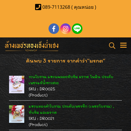
089-7113268 ( คุณหน่อย )
ค้นพบ 3 รายการ จากคำว่า"มรกต"
งานโบราณ แหวนพลอยทับทิม มรกต ไพลิน ประดับ
เพชรแท้น้ำขาวสวย
SKU : DR0025
(Product)
แหวนทองคำโบราณ ประดับเพชรซีก (เพชรโบราณ) ,
ทับทิม และมรกต
SKU : DR0021
(Product)