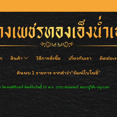
ก
สินค้า
วิธีการสั่งซื้อ
เกี่ยวกับเรา
ติดต่อเร
ค้นพบ 1 รายการ จากคำว่า"พิมพ์ใบโพธิ์"
ต วัดเทพศิรินทร์ พิมพ์ใบโพธิ์ 25 พ.ย. 2520 สวยแชมป์ หลวงปู่โต๊ะ ปลุกเสก