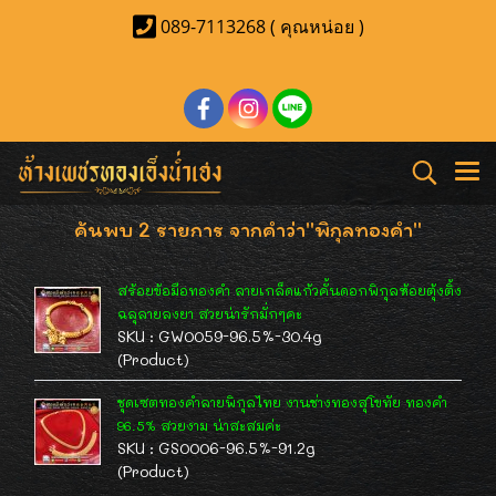
089-7113268 ( คุณหน่อย )
ค้นพบ 2 รายการ จากคำว่า"พิกุลทองคำ"
สร้อยข้อมือทองคำ ลายเกล็ดแก้วคั้นดอกพิกุลห้อยตุ้งติ้ง
ฉลุลายลงยา สวยน่ารักมั่กๆคะ
SKU : GW0059-96.5%-30.4g
(Product)
ชุดเซตทองคำลายพิกุลไทย งานช่างทองสุโขทัย ทองคำ
96.5% สวยงาม น่าสะสมค่ะ
SKU : GS0006-96.5%-91.2g
(Product)