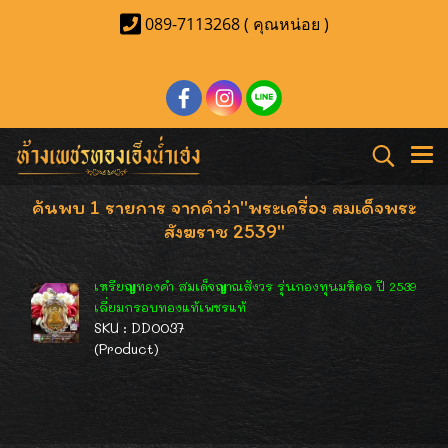
089-7113268 ( คุณหน่อย )
ค้นพบ 1 รายการ จากคำว่า"พระเครื่อง สมเด็จพระ
สังฆราช 2539"
เหรียญทองคำ สมเด็จญาณสังวร รุ่นกองทุนมหิดล ปี 2539
เลี่ยมกรอบทองแท้เพชรแท้
SKU : DD0037
(Product)