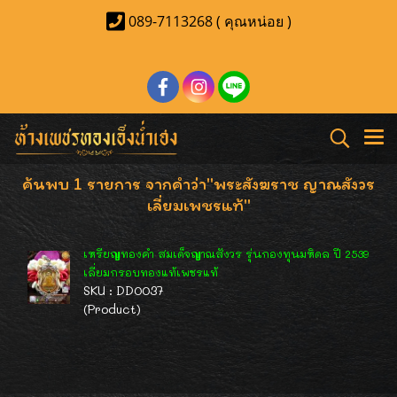
089-7113268 ( คุณหน่อย )
ค้นพบ 1 รายการ จากคำว่า"พระสังฆราช ญาณสังวร
เลี่ยมเพชรแท้"
เหรียญทองคำ สมเด็จญาณสังวร รุ่นกองทุนมหิดล ปี 2539
เลี่ยมกรอบทองแท้เพชรแท้
SKU : DD0037
(Product)