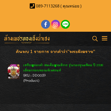
089-7113268 ( คุณหน่อย )
ค้นพบ 1 รายการ จากคำว่า"พระสังฆราช"
เหรียญทองคำ สมเด็จญาณสังวร รุ่นกองทุนมหิดล ปี 2539
เลี่ยมกรอบทองแท้เพชรแท้
SKU : DD0037
(Product)