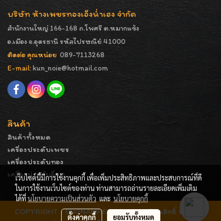
บริษัท ห้างเพชรทองเอ็งน่ำเฮง จำกัด
สำนักงานใหญ่ 166-168 ถ.โพศรี ต.หมากแข้ง
อ.เมือง จ.อุดรธานี รหัสไปรษณีย์ 41000
ติดต่อ คุณหน่อย
089-7113268
E-mail:
kun_noie@hotmail.com
สินค้า
สินค้าทั้งหมด
เครื่องประดับเพชร
เครื่องประดับทอง
เครื่องประดับอื่นๆ
เว็บไซต์นี้มีการใช้งานคุกกี้ เพื่อเพิ่มประสิทธิภาพและประสบการณ์ที่ดี
ในการใช้งานเว็บไซต์ของท่าน ท่านสามารถอ่านรายละเอียดเพิ่มเติม
ได้ที่
นโยบายความเป็นส่วนตัว
และ
นโยบายคุกกี้
COPYRIGHT - ENGNAMHENG | รูปภาพมีลิขสิทธิ์ ห้ามมิให้
ตั้งค่าคุกกี้
ยอมรับทั้งหมด