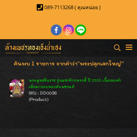
089-7113268 ( คุณหน่อย )
ค้นพบ 1 รายการ จากคำว่า"พระปลุกเสกใหญ่"
พระพุทธชินราช รุ่นมหาจักรพรรดิ์ ปี 2555 เนื้อทองคำ
เลี่ยมกรอบทองคำเพชรแท้
SKU : DD0036
(Product)