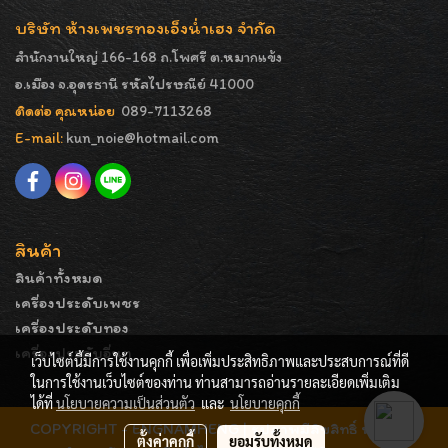
บริษัท ห้างเพชรทองเอ็งน่ำเฮง จำกัด
สำนักงานใหญ่ 166-168 ถ.โพศรี ต.หมากแข้ง
อ.เมือง จ.อุดรธานี รหัสไปรษณีย์ 41000
ติดต่อ คุณหน่อย
089-7113268
E-mail:
kun_noie@hotmail.com
สินค้า
สินค้าทั้งหมด
เครื่องประดับเพชร
เครื่องประดับทอง
เครื่องประดับอื่นๆ
เว็บไซต์นี้มีการใช้งานคุกกี้ เพื่อเพิ่มประสิทธิภาพและประสบการณ์ที่ดี
ในการใช้งานเว็บไซต์ของท่าน ท่านสามารถอ่านรายละเอียดเพิ่มเติม
ได้ที่
นโยบายความเป็นส่วนตัว
และ
นโยบายคุกกี้
COPYRIGHT - ENGNAMHENG | รูปภาพมีลิขสิทธิ์ ห้ามมิให้
ตั้งค่าคุกกี้
ยอมรับทั้งหมด